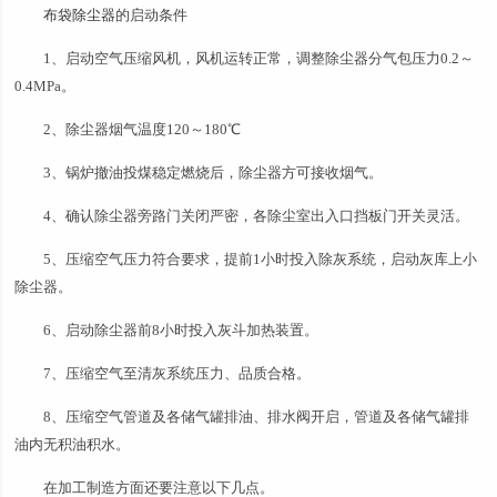
布袋除尘器
的启动条件
1、启动空气压缩风机，风机运转正常，调整除尘器分气包压力0.2～
0.4MPa。
2、除尘器烟气温度120～180℃
3、锅炉撤油投煤稳定燃烧后，除尘器方可接收烟气。
4、确认除尘器旁路门关闭严密，各除尘室出入口挡板门开关灵活。
5、压缩空气压力符合要求，提前1小时投入除灰系统，启动灰库上小
除尘器。
6、启动除尘器前8小时投入灰斗加热装置。
7、压缩空气至清灰系统压力、品质合格。
8、压缩空气管道及各储气罐排油、排水阀开启，管道及各储气罐排
油内无积油积水。
在加工制造方面还要注意以下几点。