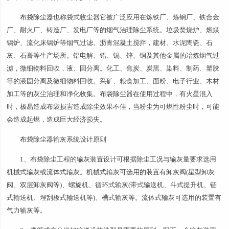
布袋除尘器
也称袋式收尘器它被广泛应用在炼铁厂、炼钢厂、铁合金
厂、耐火厂、铸造厂、发电厂等的烟气治理除尘系统。垃圾焚烧炉、燃煤
锅炉、流化床锅炉等烟气过滤。沥青混凝土搅拌，建材、水泥陶瓷、石
灰、石膏等生产场所。铝电解、铅、锡、锌、铜及其他金属的冶炼烟气过
滤，微细物料回收，液、固分离。化工、焦炭、炭黑、染料、制药、塑胶
等的液固分离及微细物料回收。采矿、粮食加工、面粉、电子行业、木材
加工等的灰尘治理和净化收集。
布袋除尘器
在使用过程中，有火星混入
时，极易造成布袋损害造成除尘效果不佳，当粉尘为可燃性粉尘时，可能
会造成起燃，造成巨大经济损失。
布袋除尘器
输灰系统设计原则
1、布袋除尘工程的输灰装置设计可根据除尘工况与输灰量要求选用
机械式输灰或流体式输灰。机械式输灰可选用的装置有卸灰阀(星型卸灰
阀、双层卸灰阀等)、螺旋机、循环式输灰(带式输送机、斗式提升机、链
式输送机、埋刮板式输送机等)、槽式输灰等。流体式输灰可选用的装置有
气力输灰等。