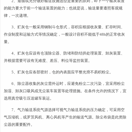
2、遵循或充分做好输送设施选型是重要的原则，即下一个输灰装置
的能力要大于前一个输送装置的能力；也就是说，输送量要遵照客观规
律，一次递增。
3、贮灰仓一般采用钢制斗仓形式，容积应根据收灰量、贮存时间、
作业制度和运输方式等情况确定，一般设计容积不能低于48h的正常收灰
量。
4、贮灰仓应设有仓顶除尘器、防堵和防结拱处理装置、卸灰装置、
并根据需要可设有无难度、差压、料位等监控装置。
5、贮灰仓应各部密封，仓的内表面应平整光滑不易积粉尘。
6、除尘器收集的灰尘需外运时，应避免粉尘二次污染，宜采用粉尘
加湿、卸灰口吸风或无尘装车装置等处理措施。在条件允许的情况下，宜
选用真空吸引压送罐车装运。
7、气力输送系统气源选择可视气力输送系统的压力确定，可采用空
气压缩机，或罗茨风机、离心风机等产生的输送气源。除尘布袋是此类除
尘器的重要配件。