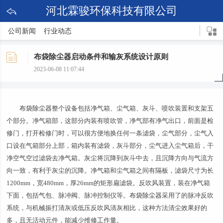
河北霖骏环保科技有限公司
公司新闻
行业动态
布袋除尘器启动条件和输灰系统设计原则
2023-06-08 11:07:44
布袋除尘器
整个设备包括净气箱、尘气箱、灰斗、喷吹装置和支架五
个部分。净气箱部，这部分内装有喷吹管，净气部有净气出口，前面是检
修门，打开检修门时，可以很方便地换任何一条滤袋，尘气部分，尘气入
口设在气箱部分上部，箱内装有滤袋，灰斗部分，尘气进入尘气箱后，干
净空气空过滤袋去净气箱。灰尘将沉降到灰斗中去，且沉降方向与气流方
向一致，有利于灰尘的沉降。净气箱和尘气箱之间有隔板，滤袋尺寸为长
1200mm，宽480mm，厚26mm的矩形扁滤袋。反吹风装置，装在净气箱
下面，包括气包、脉冲阀、脉冲控制仪等。
布袋除尘器
采用了的脉冲反吹
系统，与机械振打清灰或低压反吹风清灰相比，这种方法清尘效果好的
多，且无活动元件，能减少维修工作量。